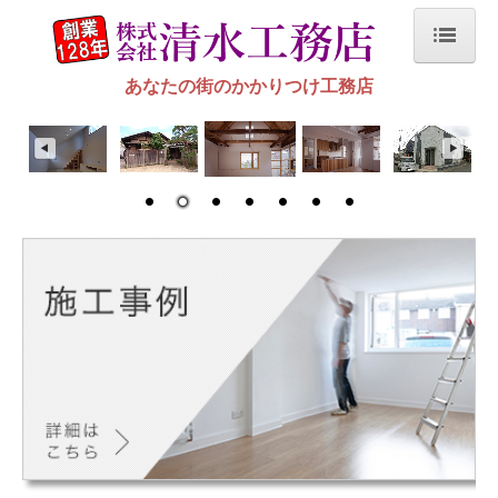
あなたの街のかかりつけ工務店
ホーム
施工事例
浴室・洗面所・脱衣所
トイレ
キッチン
各部屋・玄関
外構
その他
新築・リフォーム（リノベーション）