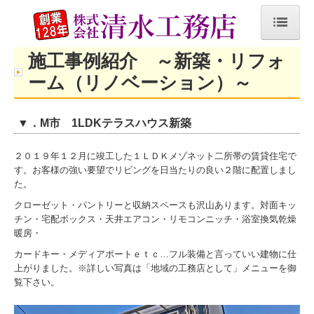
ホーム
施工事例紹介 ～新築・リフォ
ーム（リノベーション）～
施工事例
浴室・洗面所・脱衣所
▼．M市 1LDKテラスハウス新築
トイレ
２０１９年１２月に竣工した１ＬＤＫメゾネット二所帯の賃貸住宅で
す。お客様の強い要望でリビングを日当たりの良い２階に配置しまし
キッチン
た。
クローゼット・パントリーと収納スペースも沢山あります。対面キッ
各部屋・玄関
チン・宅配ボックス・天井エアコン・リモコンニッチ・浴室換気乾燥
暖房・
外構
カードキー・メディアポートｅｔｃ…フル装備と言っていい建物に仕
その他
上がりました。※詳しい写真は
「地域の工務店として」
メニューを御
覧下さい。
新築・リフォーム（リノベーション）