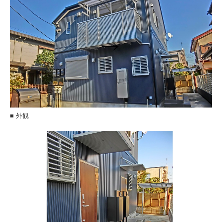
賃貸リフォーム
バリアフリー
リフォームメニュー
会社案内
地域の工務店として
■ 外観
ホームインスペクション
採用情報
募集要項（現場監督）
募集要項（大工）
募集要項（作業アシスタント）