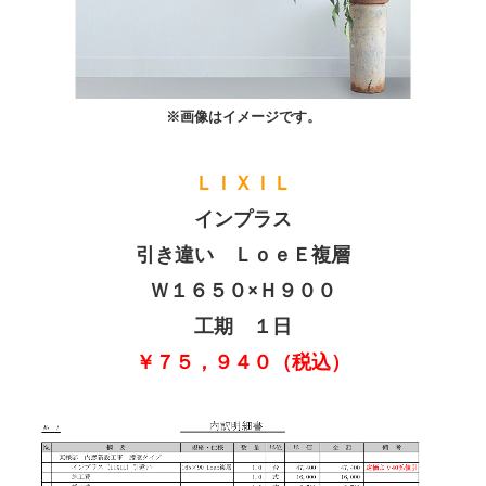
賃貸リフォーム
バリアフリー
リフォームメニュー
※画像はイメージです。
会社案内
ＬＩＸＩＬ
地域の工務店として
インプラス
引き違い ＬｏｅＥ複層
ホームインスペクション
Ｗ１６５０×Ｈ９００
採用情報
工期 １日
募集要項（現場監督）
￥７５，９４０（税込）
募集要項（大工）
募集要項（作業アシスタント）