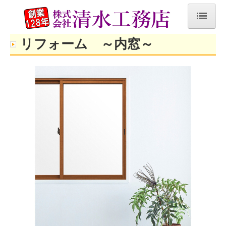
ホーム
リフォーム ～内窓～
施工事例
浴室・洗面所・脱衣所
トイレ
キッチン
各部屋・玄関
外構
その他
新築・リフォーム（リノベーション）